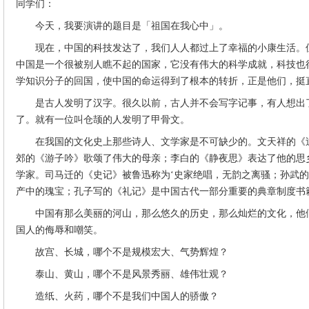
同学们：
今天，我要演讲的题目是「祖国在我心中」。
现在，中国的科技发达了，我们人人都过上了幸福的小康生活。
中国是一个很被别人瞧不起的国家，它没有伟大的科学成就，科技也
学知识分子的回国，使中国的命运得到了根本的转折，正是他们，挺
是古人发明了汉字。很久以前，古人并不会写字记事，有人想出
了。就有一位叫仓颉的人发明了甲骨文。
在我国的文化史上那些诗人、文学家是不可缺少的。文天祥的《
郊的《游子吟》歌颂了伟大的母亲；李白的《静夜思》表达了他的思
学家。司马迁的《史记》被鲁迅称为‘史家绝唱，无韵之离骚；孙武
产中的瑰宝；孔子写的《礼记》是中国古代一部分重要的典章制度书
中国有那么美丽的河山，那么悠久的历史，那么灿烂的文化，他
国人的侮辱和嘲笑。
故宫、长城，哪个不是规模宏大、气势辉煌？
泰山、黄山，哪个不是风景秀丽、雄伟壮观？
造纸、火药，哪个不是我们中国人的骄傲？