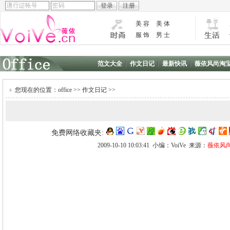
美 容
美 体
服 饰
男 士
范文大全
作文日记
最新快讯
薇依风尚淘
您现在的位置：
office
>>
作文日记
>>
免费网络收藏夹:
2009-10-10 10:03:41 小编：VoiVe 来源：
薇依风