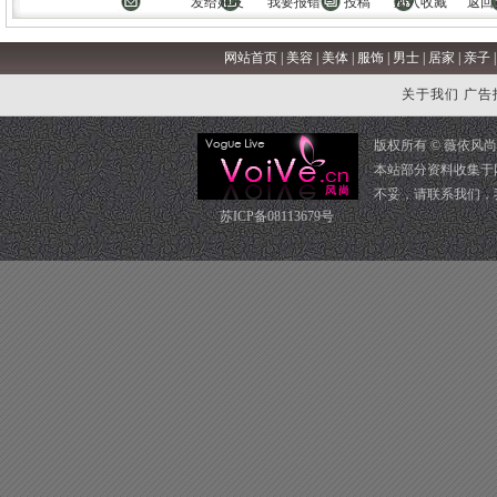
发给好友
我要报错
投稿
加入收藏
返回
网站首页
|
美容
|
美体
|
服饰
|
男士
|
居家
|
亲子
关于我们
广告
版权所有 ©
薇依风尚
本站部分资料收集于
不妥，请
联系我们
，
苏ICP备08113679号