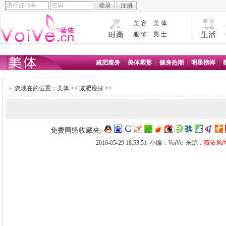
美 容
美 体
服 饰
男 士
减肥瘦身
美体塑形
健身热潮
明星榜样
您现在的位置：
美体
>>
减肥瘦身
>>
免费网络收藏夹:
2010-05-29 18:53:51 小编：VoiVe 来源：
薇依风