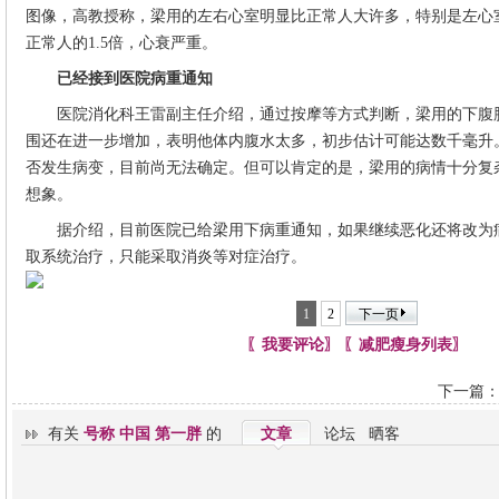
图像，高教授称，梁用的左右心室明显比正常人大许多，特别是左心室
正常人的1.5倍，心衰严重。
已经接到医院病重通知
医院消化科王雷副主任介绍，通过按摩等方式判断，梁用的下腹肿
围还在进一步增加，表明他体内腹水太多，初步估计可能达数千毫升
否发生病变，目前尚无法确定。但可以肯定的是，梁用的病情十分复
想象。
据介绍，目前医院已给梁用下病重通知，如果继续恶化还将改为
取系统治疗，只能采取消炎等对症治疗。
1
2
下一页
〖我要评论〗
〖减肥瘦身列表〗
下一篇
有关
号称 中国 第一胖
的
文章
论坛
晒客