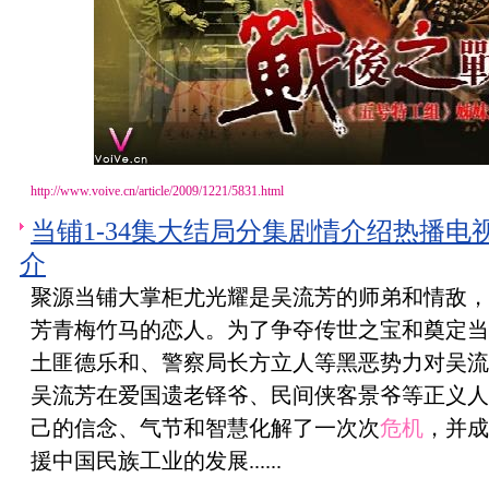
http://www.voive.cn/article/2009/1221/5831.html
当铺1-34集大结局分集剧情介绍热播
介
聚源当铺大掌柜尤光耀是吴流芳的师弟和情敌，
芳青梅竹马的恋人。为了争夺传世之宝和奠定当
土匪德乐和、警察局长方立人等黑恶势力对吴流
吴流芳在爱国遗老铎爷、民间侠客景爷等正义人
己的信念、气节和智慧化解了一次次
危机
，并成
援中国民族工业的发展......