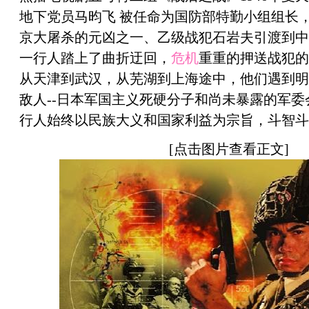
地下党员马昀飞 被任命为国防部特勤小组组长，
京大屠杀的元凶之一、乙级战犯石岩夫引渡到中
一行人踏上了曲折迂回，
危机
重重的押送战犯的
从天津到武汉，从芜湖到上海途中，他们遇到明
敌人--日本军国主义死硬分子和尚未暴露的军委
行人始终以民族大义和国家利益为宗旨，斗智斗
[点击图片查看正文]