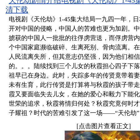
天伦劫剧情介绍电视剧《天伦劫》1-4
清下载
电视剧《天伦劫》1-45集大结局一九四一年，
开对中国的侵略，中国人的苦难也更为加剧。中
掳获的中国人一批批的往俘虏营送，而俘虏营内
个中国家庭濒临破碎、生离死别、骨肉流离。在
人民流离失所，但其意志仍坚强，因为他们相信
的。。。陆续找到三个儿女的秋霞担心四子下落
祖早已在身边。此时，失踪多年的传贤竟带着妻
未有生育，此行传贤是打算将与秋霞的孩子带走
霞又要面临失去儿女，在她的爱心和毅力下能化
世荣的追求，秋霞将情归何处？秋霞究竟何时才
子耀祖？时代的苦难引发了这一场——“天伦劫”
[点击图片查看正文]