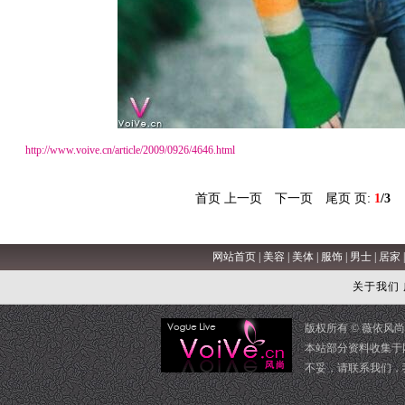
http://www.voive.cn/article/2009/0926/4646.html
首页 上一页
下一页
尾页
页:
1
/3
网站首页
|
美容
|
美体
|
服饰
|
男士
|
居家
关于我们
版权所有 ©
薇依风尚
本站部分资料收集于
不妥，请
联系我们
，