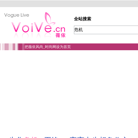
全站搜索
把薇依风尚_时尚网设为首页